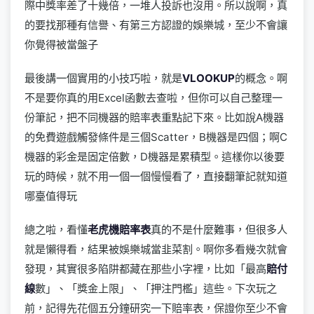
際中獎率差了十幾倍，一堆人投訴也沒用。所以說啊，真
的要找那種有信譽、有第三方認證的娛樂城，至少不會讓
你覺得被當盤子
最後講一個實用的小技巧啦，就是
VLOOKUP
的概念。啊
不是要你真的用Excel函數去查啦，但你可以自己整理一
份筆記，把不同機器的賠率表重點記下來。比如說A機器
的免費遊戲觸發條件是三個Scatter，B機器是四個；啊C
機器的彩金是固定倍數，D機器是累積型。這樣你以後要
玩的時候，就不用一個一個慢慢看了，直接翻筆記就知道
哪臺值得玩
總之啦，看懂
老虎機賠率表
真的不是什麼難事，但很多人
就是懶得看，結果被娛樂城當韭菜割。啊你多看幾次就會
發現，其實很多陷阱都藏在那些小字裡，比如「最高
賠付
線
數」、「獎金上限」、「押注門檻」這些。下次玩之
前，記得先花個五分鐘研究一下賠率表，保證你至少不會