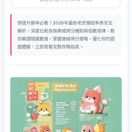
優惠更新日期: 2026-08-08 *仍有效
想提升勝率必看！2026年最新老虎機賠率表完全
解析，深度比較各娛樂城得分機制與倍數規律，教
你解讀隱藏數據，掌握連線得分策略，優化你的遊
戲體驗，立即查看完整攻略指南。