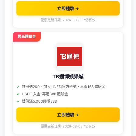
立即體驗 →
優惠更新日期: 2026-08-08 *仍有效
最高體驗金
TB通博娛樂城
註冊送200，加入LINE@官方帳號，再贈168 體驗金
USDT 入金, 再贈388 體驗金
儲值滿5,000即贈888
立即體驗 →
優惠更新日期: 2026-08-08 *仍有效