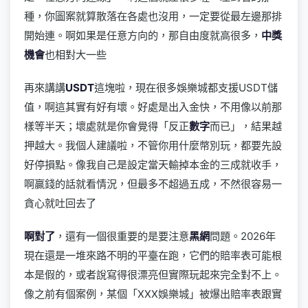
種，你圖案就算散落在各處也沒用，一定要從最左邊那排
開始連。啊如果是任意方向的，那自由度就高很多，
中獎
機會
也相對大一些
再來講講
USDT
這塊啦，現在很多娛樂城都支援USDT儲
值，啊這其實有好有壞。好處是出入金快，不用像以前那
樣等半天；壞處就是你會覺得「反正
數字
而已」，結果越
押越大。我個人建議啦，不管你用什麼幣別玩，都要先設
好停損點。像我自己是設定當天輸掉本金的三成就收手，
啊贏錢的話就看情況，但最多不超過五成，不然很容易一
貪心就吐回去了
啊對了
，還有一個很重要的是要注意
黑網
問題。2026年
現在還是一堆來路不明的平臺在跑，它們的賠率表可能根
本是假的，或者說寫得很漂亮但實際玩起來完全對不上。
像之前有個案例，某個「XXX娛樂城」被爆出賠率表跟實