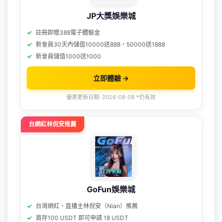
JP大獎娛樂城
註冊即贈388電子體驗金
新會員30天內儲值10000送888，50000送1888
新會員儲值1000送1000
立即體驗 →
優惠更新日期: 2026-08-08 *仍有效
台網紅林倪安推薦
GoFun娛樂城
台灣網紅、直播主林倪安（Nian）推薦
首存100 USDT 即可申請 18 USDT