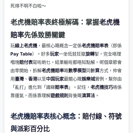
死得不明不白啦～
老虎機賠率表終極解碼：掌握
老虎機
賠率
先係致勝關鍵
玩
線上老虎機
，最核心嘅概念一定係
老虎機賠率表
（即係
Pay Table
）。好多
玩家
一坐低就狂撳
旋轉
掣，完全唔理
嗰塊
賠付表
寫咗啲乜，結果輸咗都唔知點解。呢個章節會
由零開始，拆解
老虎機賠率
嘅
數學模型
同
計算
方式，仲會
用
臺灣
、
香港
以至
中国
玩家
最關心嘅
娛樂城
實例，幫你由
「亂打」進化到「識睇
赔率表
」。記住，
老虎機技巧
唔係
靠運氣，而係靠理解
遊戲規則
背後嘅
演算法
。
老虎機賠率表核心概念：
賠付線
、
符號
與
派彩百分比