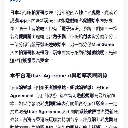
日本
流行嘅
柏青哥
原理，近年被融入
線上老虎機
，變成
老
虎機app
入面嘅新
玩法
。呢類
遊戲
嘅
老虎機賠率表
好複
雜，唔單止有
滾輪
，仲有「
電子
彈珠」系統。例如，一款
名為
愛爾蘭
主題嘅混合
角子機
，佢嘅
賠付表
會分兩部分：
一部分係傳統
符號
嘅
連線賠率
，另一部分係
Mini Game
入面
柏青哥
板嘅
得分
。
玩家
需要仔細閱讀
遊戲說明
，先知
道點樣
觸發
最高
獎金
。
本平台
嘅
User Agreement
與
賠率表
嘅關係
每個
娛樂城
（例如
王者娛樂城
、
鉅城娛樂城
）嘅
User
Agreement
（用戶協議）都會寫明
遊戲規則
嘅最終解釋
權。如果你發現
老虎機賠率表
有啲
組合
冇派到
彩金
，一定
要睇清楚
User Agreement
入面關於
系統故障
或者
更新
嘅
條款。
台灣
同
香港
嘅
玩家
要特別留意，部分
網上老虎機
嘅
賠付表
會因為
地區
法規（例如
中国
禁止
線上
賭博
）而有唔