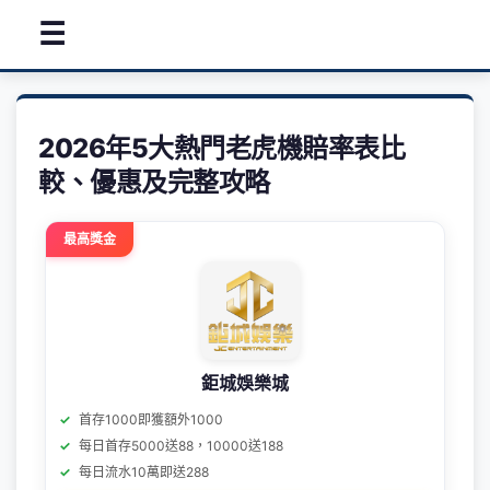
☰
2026年5大熱門老虎機賠率表比
較、優惠及完整攻略
最高獎金
鉅城娛樂城
首存1000即獲額外1000
每日首存5000送88，10000送188
每日流水10萬即送288