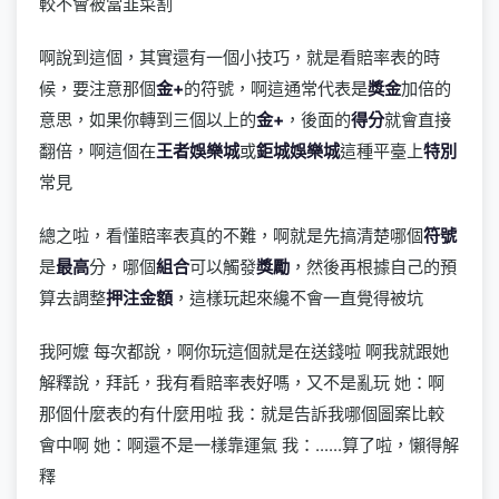
較不會被當韭菜割
啊說到這個，其實還有一個小技巧，就是看賠率表的時
候，要注意那個
金+
的符號，啊這通常代表是
獎金
加倍的
意思，如果你轉到三個以上的
金+
，後面的
得分
就會直接
翻倍，啊這個在
王者娛樂城
或
鉅城娛樂城
這種平臺上
特別
常見
總之啦，看懂賠率表真的不難，啊就是先搞清楚哪個
符號
是
最高
分，哪個
組合
可以觸發
獎勵
，然後再根據自己的預
算去調整
押注
金額
，這樣玩起來纔不會一直覺得被坑
我阿嬤 每次都說，啊你玩這個就是在送錢啦 啊我就跟她
解釋說，拜託，我有看賠率表好嗎，又不是亂玩 她：啊
那個什麼表的有什麼用啦 我：就是告訴我哪個圖案比較
會中啊 她：啊還不是一樣靠運氣 我：......算了啦，懶得解
釋